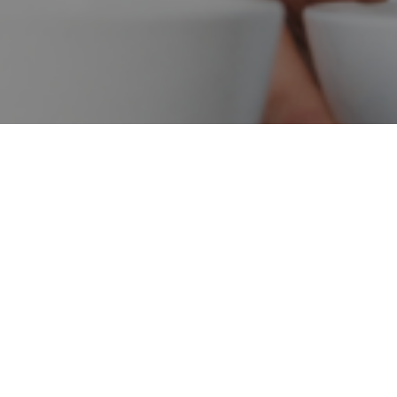
Vraag bij Marfina om een
goéd advies!
Vraag ons advies!