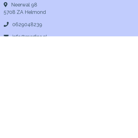
Neerwal 98
5708 ZA
Helmond
0629048239
info@marfina.nl
Navigeren
Geldzaken
Particulier
Zakelijk
Service
Contact
Erfrecht