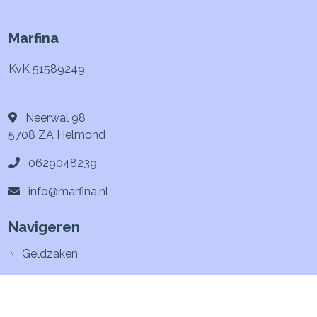
Marfina
KvK 51589249
Neerwal 98
5708 ZA
Helmond
0629048239
info@marfina.nl
Navigeren
Geldzaken
Particulier
Zakelijk