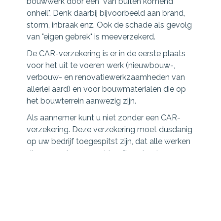
bouwwerk door een "van buiten komend
onheil". Denk daarbij bijvoorbeeld aan brand,
storm, inbraak enz. Ook de schade als gevolg
van "eigen gebrek" is meeverzekerd.
De CAR-verzekering is er in de eerste plaats
voor het uit te voeren werk (nieuwbouw-,
verbouw- en renovatiewerkzaamheden van
allerlei aard) en voor bouwmaterialen die op
het bouwterrein aanwezig zijn.
Als aannemer kunt u niet zonder een CAR-
verzekering. Deze verzekering moet dusdanig
op uw bedrijf toegespitst zijn, dat alle werken
die u op enig moment heeft onder deze
verzekering vallen. Maar ook indien uzelf uw
eigen huis gaat (ver-)bouwen is een CAR-
verzekering een 'must'.
Welke risico's zijn gedekt