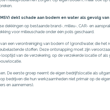
preken.
MSV) dekt schade aan bodem en water als gevolg van b
erse dekkingen op bestaande brand-, milieu-, CAR- en aanspra
kking voor milieuschade onder één polis geschaard.
an een verontreiniging van bodem of (grond)water, die het re
ieubelastende stoffen. Deze ontsnapping moet zijn veroorzaa
e looptijd van de verzekering, op de verzekerde locatie of als
ouwlocatie.
n. De eerste groep neemt de eigen bedrijfslocatie als uitg
op bedrijven die hun werkzaamheden niet primair op de eigen 
ters en aannemers).