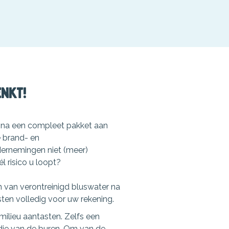
nkt!
fina een compleet pakket aan
e brand- en
dernemingen niet (meer)
l risico u loopt?
 van verontreinigd bluswater na
ten volledig voor uw rekening.
ilieu aantasten. Zelfs een
die van de buren. Om van de