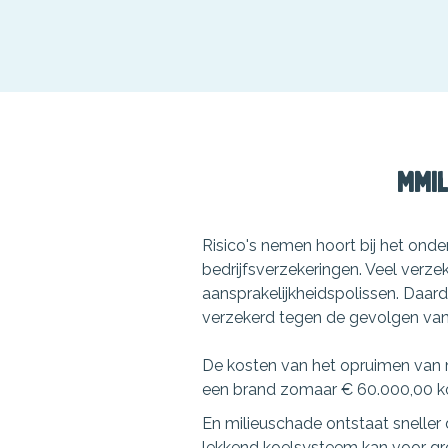
Mmi
Risico's nemen hoort bij het ond
bedrijfsverzekeringen. Veel verz
aansprakelijkheidspolissen. Daa
verzekerd tegen de gevolgen van m
De kosten van het opruimen van m
een brand zomaar € 60.000,00 kos
En milieuschade ontstaat sneller
lekkend koelsysteem kan voor gr